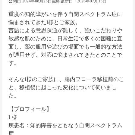
公開日 2024年08月23日
最終更新日：2026年07月15日
重度の知的障がいを伴う自閉スペクトラム症に
悩まされてきたI様とご家族。
言語による意思疎通が難しく、強いこだわりや
敏感な肌のために、日常生活で多くの困難に直
面し、薬の服用や遊びの場面でも一般的な方法
が通用せず、対応に悩まされてきたとのことで
す。
そんなI様のご家族に、腸内フローラ移植前のこ
と、移植後に起こった変化について伺いまし
た。
【プロフィール】
I 様
疾患名：知的障害をともなう自閉スぺクトラム
症