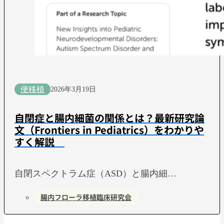
便移植
2026年3月19日
自閉症と腸内細菌の関係とは？最新研究論
文（Frontiers in Pediatrics）をわかりや
すく解説
自閉スペクトラム症（ASD）と腸内細…
腸内フローラ移植臨床研究会