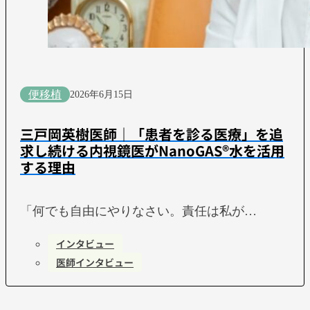
便移植
2026年6月15日
三戸岡英樹医師｜「患者を診る医療」を追
求し続ける内視鏡医がNanoGAS®水を活用
する理由
「何でも自由にやりなさい。責任は私が…
インタビュー
医師インタビュー