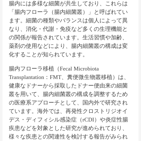
腸内には多様な細菌が共生しており、これらは
「腸内フローラ（腸内細菌叢）」と呼ばれてい
ます。細菌の種類やバランスは個人によって異
なり、消化・代謝・免疫など多くの生理機能と
の関係が報告されています。生活習慣や加齢、
薬剤の使用などにより、腸内細菌叢の構成は変
化することが知られています。
腸内フローラ移植（Fecal Microbiota
Transplantation：FMT、糞便微生物叢移植）は、
健康なドナーから採取したドナー便由来の細菌
叢を用いて、腸内細菌叢の構成を調整するため
の医療系アプローチとして、国内外で研究され
ています。海外では、再発性クロストリジオイ
デス・ディフィシル感染症（rCDI）や炎症性腸
疾患などを対象とした研究が進められており、
様々な疾患との関連性を検討する報告がみられ