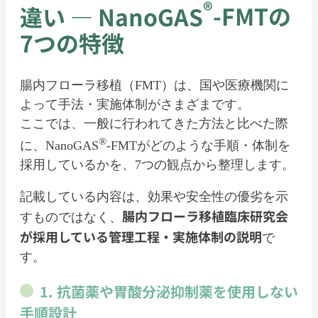
®
違い ― NanoGAS
-FMTの
7つの特徴
腸内フローラ移植（FMT）は、国や医療機関に
よって手法・実施体制がさまざまです。
ここでは、一般に行われてきた方法と比べた際
®
に、NanoGAS
-FMTがどのような手順・体制を
採用しているかを、7つの観点から整理します。
記載している内容は、効果や安全性の優劣を示
腸内フローラ移植臨床研究会
すものではなく、
が採用している管理工程・
実施
体制の説明
で
す。
1. 抗菌
薬や胃酸分泌抑制薬
を使用しない
手順設計