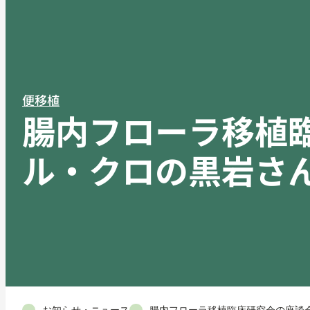
便移植
腸内フローラ移植
ル・クロの黒岩さ