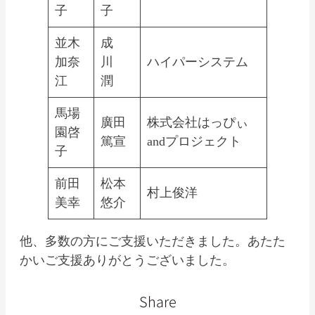
子
子
並木
成
加奈
川
ハイパーシステム
江
潤
馬場
廣田
株式会社はっぴぃ
園啓
篤宣
andプロジェクト
子
前田
松本
村上俊洋
美幸
悠介
他、多数の方にご支援いただきました。あたた
かいご支援ありがとうございました。
Share