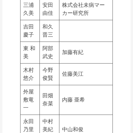
三浦
安田
株式会社未病マー
久美
由佳
カー研究所
吉田
和久
慶子
晋三
東 和
阿部
加藤有紀
美
武史
木村
今野
佐藤美江
悠介
俊賢
外屋
田畑
敷竜
内藤 亜希
奈菜
一
永田
中村
乃里
美紀
中山和俊