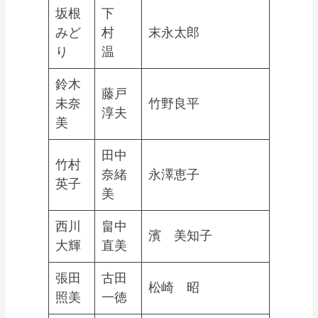
坂根
下
みど
村
末永太郎
り
温
鈴木
藤戸
未奈
竹野良平
淳夫
美
田中
竹村
奈緒
永澤恵子
英子
美
西川
畠中
濱 美知子
大輝
直美
張田
古田
松崎 昭
照美
一徳