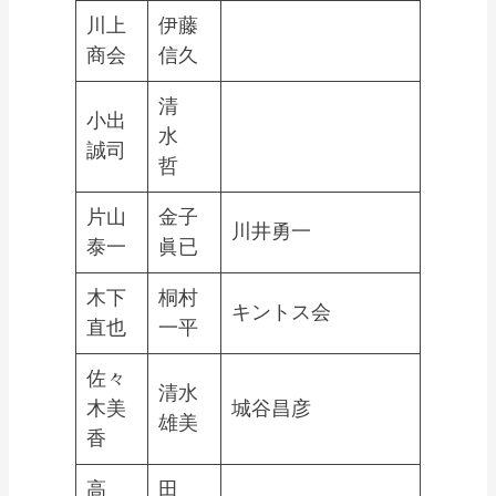
川上
伊藤
商会
信久
清
小出
水
誠司
哲
片山
金子
川井勇一
泰一
眞已
木下
桐村
キントス会
直也
一平
佐々
清水
木美
城谷昌彦
雄美
香
高
田