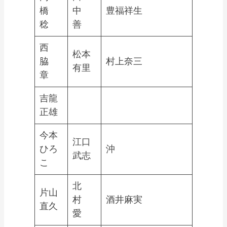
橋
中
豊福祥生
稔
善
西
松本
脇
村上奈三
有里
章
吉龍
正雄
今本
江口
ひろ
沖
武志
こ
北
片山
村
酒井麻実
直久
愛