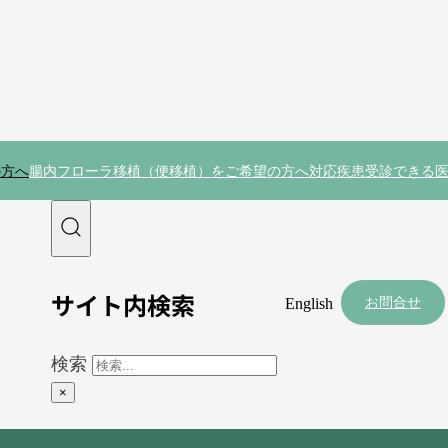
の方へ
腸内フローラ移植（便移植）をご希望の方へ
対応疾患
受診できる
サイト内検索
お問合せ
English
検索
×