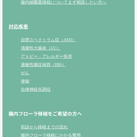
腸内細菌叢移植についてまず相談したい方へ
対応疾患
自閉スペクトラム症（ASD）
潰瘍性大腸炎（UC）
アトピー・アレルギー疾患
過敏性腸症候群（IBS）
がん
便秘
自律神経失調症
腸内フローラ移植をご希望の方へ
初診から移植までの流れ
腸内フローラ移植にかかる費用