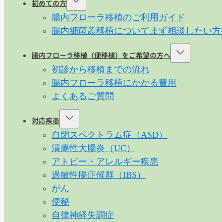
初めての方
腸内フローラ移植のご利用ガイド
腸内細菌叢移植についてまず相談したい方
腸内フローラ移植（便移植）をご希望の方へ
初診から移植までの流れ
腸内フローラ移植にかかる費用
よくあるご質問
対応疾患
自閉スペクトラム症（ASD）
潰瘍性大腸炎（UC）
アトピー・アレルギー疾患
過敏性腸症候群（IBS）
がん
便秘
自律神経失調症