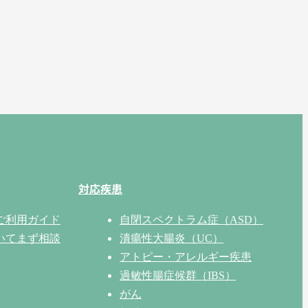
対応疾患
ご利用ガイド
自閉スペクトラム症（ASD）
いてまず相談
潰瘍性大腸炎（UC）
アトピー・アレルギー疾患
過敏性腸症候群（IBS）
がん